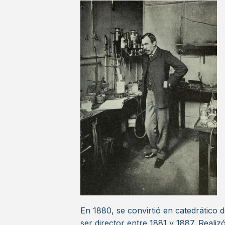
En 1880, se convirtió en catedrático 
ser director entre 1881 y 1887. Realizó