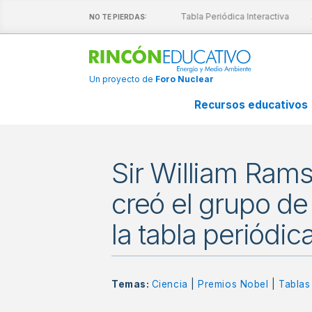
scubre nuestras láminas interactivas
Tabla Periódica Interactiva
A
NO TE PIERDAS:
Un proyecto de
Foro Nuclear
Recursos educativos
Sir William Ram
creó el grupo de
la tabla periódic
Temas:
Ciencia
|
Premios Nobel
|
Tablas 