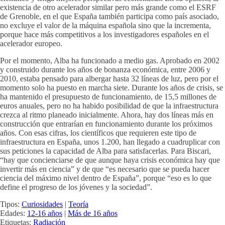
existencia de otro acelerador similar pero más grande como el ESRF
de Grenoble, en el que España también participa como país asociado,
no excluye el valor de la máquina española sino que la incrementa,
porque hace más competitivos a los investigadores españoles en el
acelerador europeo.
Por el momento, Alba ha funcionado a medio gas. Aprobado en 2002
y construido durante los años de bonanza económica, entre 2006 y
2010, estaba pensado para albergar hasta 32 líneas de luz, pero por el
momento solo ha puesto en marcha siete. Durante los años de crisis, se
ha mantenido el presupuesto de funcionamiento, de 15,5 millones de
euros anuales, pero no ha habido posibilidad de que la infraestructura
crezca al ritmo planeado inicialmente. Ahora, hay dos líneas más en
construcción que entrarían en funcionamiento durante los próximos
años. Con esas cifras, los científicos que requieren este tipo de
infraestructura en España, unos 1.200, han llegado a cuadruplicar con
sus peticiones la capacidad de Alba para satisfacerlas. Para Biscari,
“hay que concienciarse de que aunque haya crisis económica hay que
invertir más en ciencia” y de que “es necesario que se pueda hacer
ciencia del máximo nivel dentro de España”, porque “eso es lo que
define el progreso de los jóvenes y la sociedad”.
Tipos:
Curiosidades
|
Teoría
Edades:
12-16 años
|
Más de 16 años
Etiquetas:
Radiación