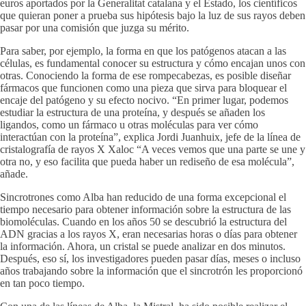
euros aportados por la Generalitat catalana y el Estado, los científicos
que quieran poner a prueba sus hipótesis bajo la luz de sus rayos deben
pasar por una comisión que juzga su mérito.
Para saber, por ejemplo, la forma en que los patógenos atacan a las
células, es fundamental conocer su estructura y cómo encajan unos con
otras. Conociendo la forma de ese rompecabezas, es posible diseñar
fármacos que funcionen como una pieza que sirva para bloquear el
encaje del patógeno y su efecto nocivo. “En primer lugar, podemos
estudiar la estructura de una proteína, y después se añaden los
ligandos, como un fármaco u otras moléculas para ver cómo
interactúan con la proteína”, explica Jordi Juanhuix, jefe de la línea de
cristalografía de rayos X Xaloc “A veces vemos que una parte se une y
otra no, y eso facilita que pueda haber un rediseño de esa molécula”,
añade.
Sincrotrones como Alba han reducido de una forma excepcional el
tiempo necesario para obtener información sobre la estructura de las
biomoléculas. Cuando en los años 50 se descubrió la estructura del
ADN gracias a los rayos X, eran necesarias horas o días para obtener
la información. Ahora, un cristal se puede analizar en dos minutos.
Después, eso sí, los investigadores pueden pasar días, meses o incluso
años trabajando sobre la información que el sincrotrón les proporcionó
en tan poco tiempo.