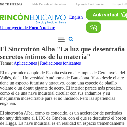
nas interactivas
Tabla Periódica Interactiva
Aprende ConCiencia
Proyecto N
NO TE PIERDAS:
English
Un proyecto de
Foro Nuclear
El Sincrotrón Alba "La luz que desentraña
secretos íntimos de la materia"
Temas:
Aplicaciones
|
Radiaciones ionizantes
El mayor microscopio de España está en el campus de Cerdanyola del
Vallés, de la Universidad Autónoma de Barcelona. Visto desde el aire
tiene un aspecto futurista y atractivo, como una especie de platillo
volante o un donut gigante de acero. El interior parece más prosaico,
como el de una nave industrial circular con sus andamios y su
maquinaria indescifrable para el no iniciado. Pero las apariencias
engañan.
El sincrotrón Alba, como es conocido, es un acelerador de partículas
no muy diferente al LHC de Ginebra, con el que se descubrió el bosón
de Higgs. La nave industrial es en realidad un espacio tremendamente