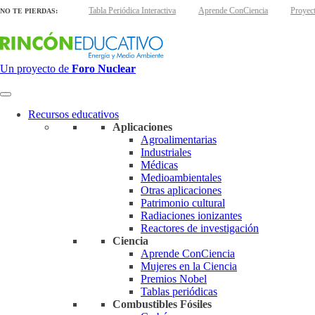
inas interactivas
Tabla Periódica Interactiva
Aprende ConCiencia
Proyecto 
NO TE PIERDAS:
Un proyecto de
Foro Nuclear
Recursos educativos
Aplicaciones
Agroalimentarias
Industriales
Médicas
Medioambientales
Otras aplicaciones
Patrimonio cultural
Radiaciones ionizantes
Reactores de investigación
Ciencia
Aprende ConCiencia
Mujeres en la Ciencia
Premios Nobel
Tablas periódicas
Combustibles Fósiles