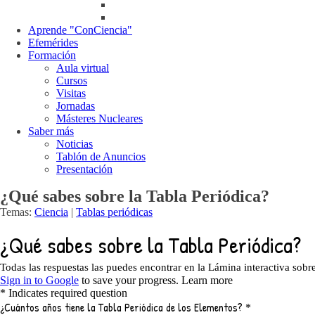
Aprende "ConCiencia"
Efemérides
Formación
Aula virtual
Cursos
Visitas
Jornadas
Másteres Nucleares
Saber más
Noticias
Tablón de Anuncios
Presentación
¿Qué sabes sobre la Tabla Periódica?
Temas:
Ciencia
|
Tablas periódicas