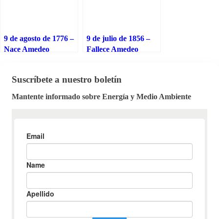
9 de agosto de 1776 –
9 de julio de 1856 –
Nace Amedeo
Fallece Amedeo
Avogadro, físico y
Avogadro, físico y
químico que formuló
químico que formuló
Suscríbete a nuestro boletín
la famosa Ley de
la famosa Ley de
Avogadro
Avogadro
Mantente informado sobre Energía y Medio Ambiente