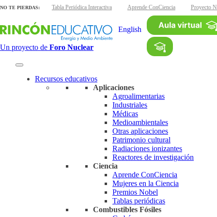
as interactivas
Tabla Periódica Interactiva
Aprende ConCiencia
Proyecto Nu
NO TE PIERDAS:
English
Un proyecto de
Foro Nuclear
Recursos educativos
Aplicaciones
Agroalimentarias
Industriales
Médicas
Medioambientales
Otras aplicaciones
Patrimonio cultural
Radiaciones ionizantes
Reactores de investigación
Ciencia
Aprende ConCiencia
Mujeres en la Ciencia
Premios Nobel
Tablas periódicas
Combustibles Fósiles