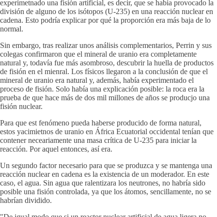
experimetnado una fisión artificial, es decir, que se había provocado la
división de alguno de los isótopos (U-235) en una reacción nuclear en
cadena. Esto podría explicar por qué la proporción era más baja de lo
normal.
Sin embargo, tras realizar unos análisis complementarios, Perrin y sus
colegas confirmaron que el mineral de uranio era completamente
natural y, todavía fue más asombroso, descubrir la huella de productos
de fisión en el mienral. Los físicos llegaron a la conclusión de que el
mineral de uranio era natural y, además, había experimentado el
proceso de fisión. Solo había una explicación posible: la roca era la
prueba de que hace más de dos mil millones de años se producjo una
fisión nuclear.
Para que est fenómeno pueda haberse producido de forma natural,
estos yacimietnos de uranio en África Ecuatorial occidental tenían que
contener neceariamente una masa crítica de U-235 para iniciar la
reacción. Por aquel entonces, así era.
Un segundo factor necesario para que se produzca y se mantenga una
reacción nuclear en cadena es la existencia de un moderador. En este
caso, el agua. Sin agua que ralentizara los neutrones, no habría sido
posible una fisión controlada, ya que los átomos, sencillamente, no se
habrían dividido.
"De igual modo que si un reactor nuclear artificial de agua ligera no