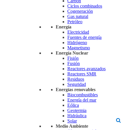
Carbón
Ciclos combinados
Cogeneración
Gas natural
Petróleo
Energía
Electricidad
Fuentes de energía
Hidrógeno
Magnetismo
Energía Nuclear
Fisión
Fusión
Reactores avanzados
Reactores SMR
Residuos
Seguridad
Energías renovables
Biocombustibles
Energía del mar
Eólica
Geotermia
Hidráulica
Solar
Medio Ambiente