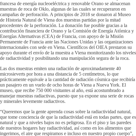
francesa de energía nucleoeléctrica y renovable Orano se almacenan
muestras de roca de Oklo, algunas de las cuales se recuperaron en
campañas de perforación. A principios de 2018 se donaron al Museo
de Historia Natural de Viena dos muestras partidas por la mitad
procedentes de la perforación. La donación fue posible gracias a la
contribución financiera de Orano y la Comisión de Energía Atómica y
Energías Alternativas (CEA) de Francia, con apoyo de la Misión
Permanente de Francia ante las Naciones Unidas y las organizaciones
internacionales con sede en Viena. Científicos del OIEA prestaron su
apoyo durante el envío de la muestra a Viena monitorizando los niveles
de radiactividad y posibilitando una manipulación segura de la roca.
Las dos muestras emiten una radiación de aproximadamente 40
microsieverts por hora a una distancia de 5 centímetros, lo que
prácticamente equivale a la cantidad de radiación cósmica que recibiría
un pasajero en un vuelo de ocho horas de Viena a Nueva York. El
museo, que recibe 750 000 visitantes al año, está acostumbrado a
manejar muestras radiactivas, puesto que ya expone una serie de rocas
y minerales levemente radiactivos.
“Queremos que la gente aprenda cosas sobre la radiactividad natural,
que tome conciencia de que la radiactividad está en todas partes, que es
natural y que a niveles bajos no es peligrosa. En el piso y las paredes
de nuestros hogares hay radiactividad, así como en los alimentos que
ingerimos, el aire que respiramos e incluso en nuestro propio cuerpo”,