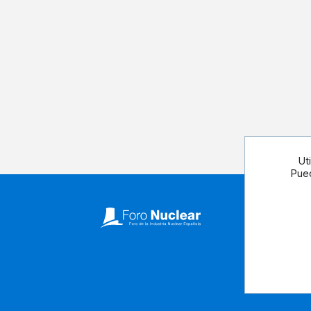
Ut
Pued
Síguenos 