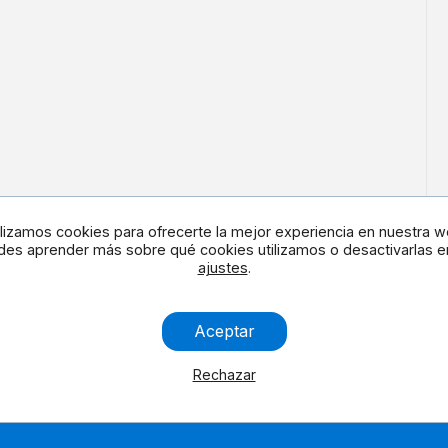
ilizamos cookies para ofrecerte la mejor experiencia en nuestra w
es aprender más sobre qué cookies utilizamos o desactivarlas e
ajustes
.
en redes
Contacta con noso
Aceptar
Rechazar
Aviso Legal
Cookies
Contáctanos
Accesibilidad