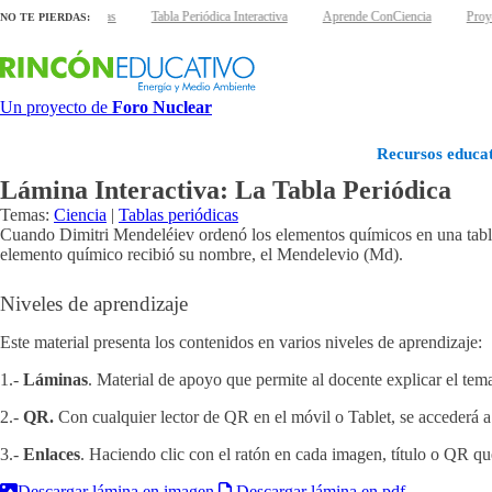
s láminas interactivas
Tabla Periódica Interactiva
Aprende ConCiencia
Proye
NO TE PIERDAS:
Un proyecto de
Foro Nuclear
Recursos educat
Lámina Interactiva: La Tabla Periódica
Temas:
Ciencia
|
Tablas periódicas
Cuando Dimitri Mendeléiev ordenó los elementos químicos en una tabla
elemento químico recibió su nombre, el Mendelevio (Md).
Niveles de aprendizaje
Este material presenta los contenidos en varios niveles de aprendizaje:
1.-
Láminas
. Material de apoyo que permite al docente explicar el tema
2.-
QR.
Con cualquier lector de QR en el móvil o Tablet, se accederá a 
3.-
Enlaces
. Haciendo clic con el ratón en cada imagen, título o QR qu
Descargar lámina en imagen
Descargar lámina en pdf