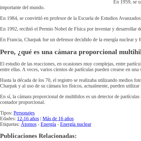
En 1959, se u
importante del mundo.
En 1984, se convirtió en profesor de la Escuela de Estudios Avanzados
En 1992, recibió el Premio Nobel de Física por inventar y desarrollar de
En Francia, Charpak fue un defensor decidido de la energía nuclear y 
Pero, ¿qué es una cámara proporcional multihi
El estudio de las reacciones, en ocasiones muy complejas, entre partíc
entre ellas. A veces, varios cientos de partículas pueden crearse en una so
Hasta la década de los 70, el registro se realizaba utilizando medios f
Charpak y al uso de su cámara los físicos, actualmente, pueden utilizar 
En sí, la cámara proporcional de multihilos es un detector de partículas
contador proporcional.
Tipos:
Personajes
Edades:
12-16 años
|
Más de 16 años
Etiquetas:
Átomos
-
Energía
-
Energía nuclear
Publicaciones Relacionadas: