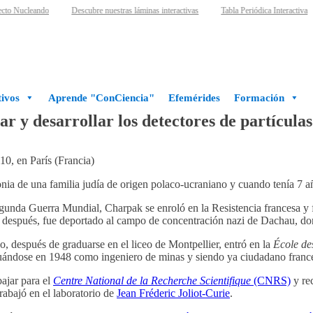
to Nucleando
Descubre nuestras láminas interactivas
Tabla Periódica Interactiva
ivos
Aprende "ConCiencia"
Efemérides
Formación
 y desarrollar los detectores de partículas
0, en París (Francia)
nia de una familia judía de origen polaco-ucraniano y cuando tenía 7 añ
gunda Guerra Mundial, Charpak se enroló en la Resistencia francesa y f
después, fue deportado al campo de concentración nazi de Dachau, do
, después de graduarse en el liceo de Montpellier, entró en la
École de
uándose en 1948 como ingeniero de minas y siendo ya ciudadano francé
ajar para el
Centre National de la Recherche Scientifique
(CNRS)
y rec
rabajó en el laboratorio de
Jean Fréderic Joliot-Curie
.