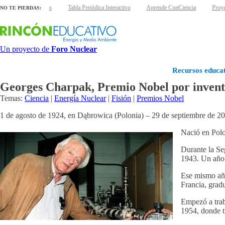
 láminas interactivas
Tabla Periódica Interactiva
Aprende ConCiencia
Proyec
NO TE PIERDAS:
Un proyecto de
Foro Nuclear
Recursos educat
Georges Charpak, Premio Nobel por inventar
Temas:
Ciencia
|
Energía Nuclear
|
Fisión
|
Premios Nobel
1 de agosto de 1924, en Dąbrowica (Polonia) – 29 de septiembre de 201
Nació en Polo
Durante la Se
1943. Un año 
Ese mismo año
Francia, grad
Empezó a trab
1954, donde t