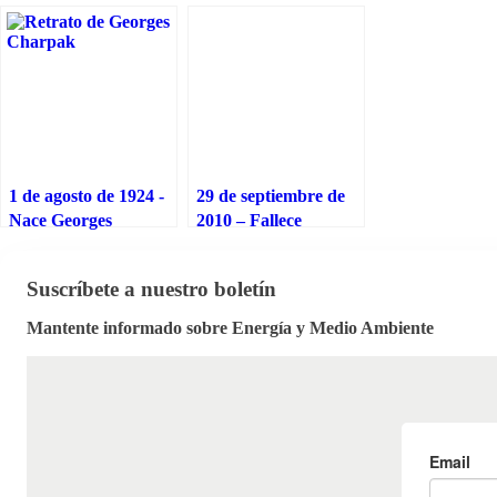
1 de agosto de 1924 -
29 de septiembre de
Nace Georges
2010 – Fallece
Charpak, Premio
Georges Charpak,
Nobel por inventar y
Premio Nobel por
Suscríbete a nuestro boletín
desarrollar los
inventar y desarrollar
detectores de
los detectores de
Mantente informado sobre Energía y Medio Ambiente
partículas
partículas