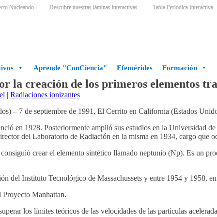
to Nucleando
Descubre nuestras láminas interactivas
Tabla Periódica Interactiva
ivos
Aprende "ConCiencia"
Efemérides
Formación
 la creación de los primeros elementos tr
el
|
Radiaciones ionizantes
s) – 7 de septiembre de 1991, El Cerrito en California (Estados Unid
icenció en 1928. Posteriormente amplió sus estudios en la Universidad
irector del Laboratorio de Radiación en la misma en 1934, cargo que o
consiguió crear el elemento sintético llamado neptunio (Np). Es un prod
ón del Instituto Tecnológico de Massachussets y entre 1954 y 1958, e
el Proyecto Manhattan.
superar los límites teóricos de las velocidades de las partículas acelerad