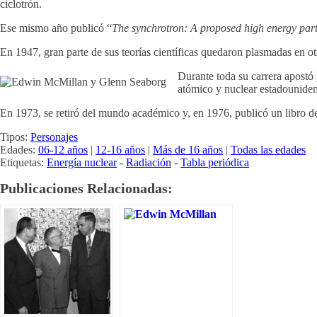
ciclotrón.
Ese mismo año publicó “
The synchrotron: A proposed high energy parti
En 1947, gran parte de sus teorías científicas quedaron plasmadas en ot
Durante toda su carrera apostó 
atómico y nuclear estadouniden
En 1973, se retiró del mundo académico y, en 1976, publicó un libro d
Tipos:
Personajes
Edades:
06-12 años
|
12-16 años
|
Más de 16 años
|
Todas las edades
Etiquetas:
Energía nuclear
-
Radiación
-
Tabla periódica
Publicaciones Relacionadas: