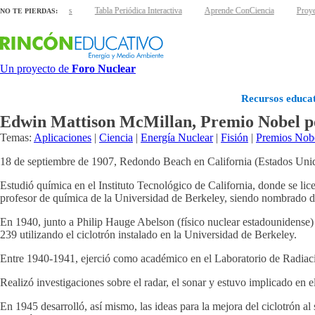
 láminas interactivas
Tabla Periódica Interactiva
Aprende ConCiencia
Proyec
NO TE PIERDAS:
Un proyecto de
Foro Nuclear
Recursos educat
Edwin Mattison McMillan, Premio Nobel por
Temas:
Aplicaciones
|
Ciencia
|
Energía Nuclear
|
Fisión
|
Premios Nob
18 de septiembre de 1907, Redondo Beach en California (Estados Unido
Estudió química en el Instituto Tecnológico de California, donde se l
profesor de química de la Universidad de Berkeley, siendo nombrado d
En 1940, junto a Philip Hauge Abelson (físico nuclear estadounidense) 
239 utilizando el ciclotrón instalado en la Universidad de Berkeley.
Entre 1940-1941, ejerció como académico en el Laboratorio de Radiaci
Realizó investigaciones sobre el radar, el sonar y estuvo implicado en 
En 1945 desarrolló, así mismo, las ideas para la mejora del ciclotrón al 