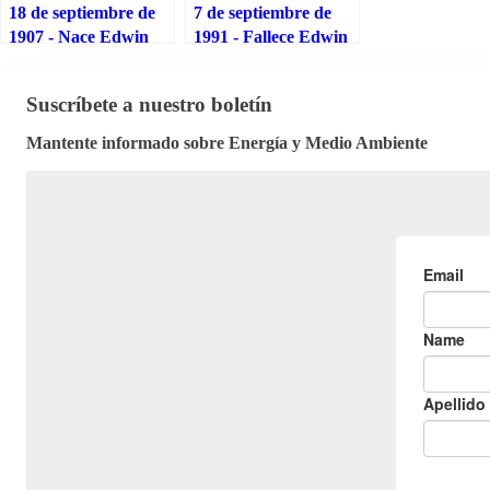
18 de septiembre de
7 de septiembre de
1907 - Nace Edwin
1991 - Fallece Edwin
McMillan, Premio
McMillan, creó los
Nobel que creó los
primeros
Suscríbete a nuestro boletín
primeros elementos
transuránicos y sus
transuránicos y sus
mejoras sobre el
Mantente informado sobre Energía y Medio Ambiente
mejoras sobre el
ciclotrón llevaron al
ciclotrón llevaron al
sincrotrón
sincrotrón