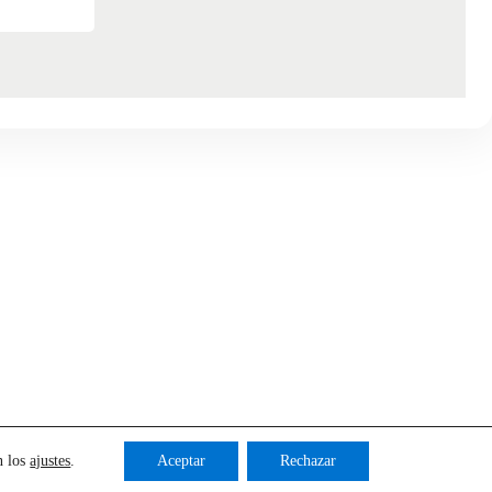
n los
ajustes
.
Aceptar
Rechazar