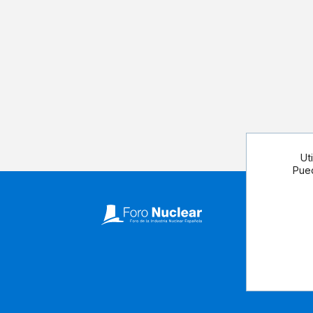
Ut
Pued
Síguenos 