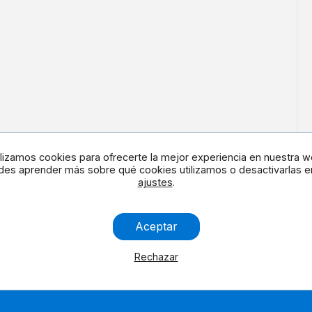
ilizamos cookies para ofrecerte la mejor experiencia en nuestra w
es aprender más sobre qué cookies utilizamos o desactivarlas e
ajustes
.
en redes
Contacta con noso
Aceptar
Rechazar
Aviso Legal
Cookies
Contáctanos
Accesibilidad