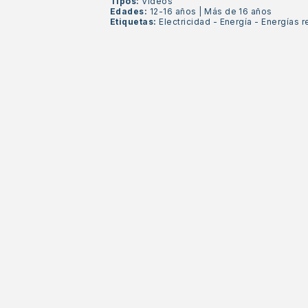
Tipos:
Vídeos
Edades:
12-16 años
|
Más de 16 años
Etiquetas:
Electricidad
-
Energía
-
Energías 