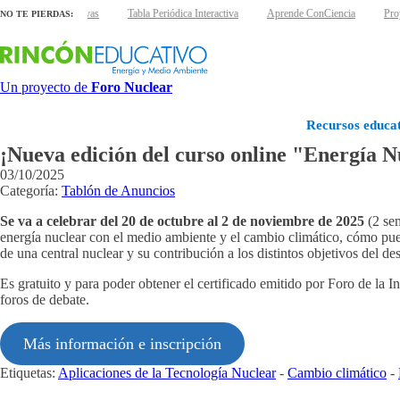
 láminas interactivas
Tabla Periódica Interactiva
Aprende ConCiencia
Proye
NO TE PIERDAS:
Un proyecto de
Foro Nuclear
Recursos educat
¡Nueva edición del curso online "Energía 
03/10/2025
Categoría:
Tablón de Anuncios
Se va a celebrar del 20 de octubre al 2 de noviembre de 2025
(2 sem
energía nuclear con el medio ambiente y el cambio climático, cómo puede
de una central nuclear y su contribución a los distintos objetivos del des
Es gratuito y para poder obtener el certificado emitido por Foro de la 
foros de debate.
Más información e inscripción
Etiquetas:
Aplicaciones de la Tecnología Nuclear
-
Cambio climático
-