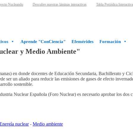
cto Nucleando
Descubre nuestras láminas interactivas
Tabla Periódica Interactiva
ivos
Aprende "ConCiencia"
Efemérides
Formación
Nuclear y Medio Ambiente"
anas) en donde docentes de Educación Secundaria, Bachillerato y Cicl
 ser un aliado para reducir las emisiones de gases de efecto invernader
arrollo sostenible.
Industria Nuclear Española (Foro Nuclear) es necesario aprobar los dos c
Energía nuclear
-
Medio ambiente