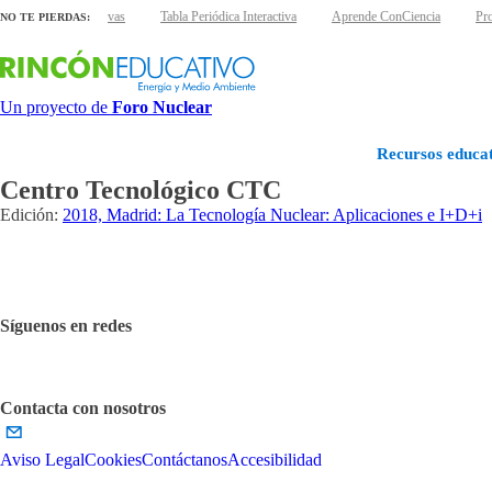
ras láminas interactivas
Tabla Periódica Interactiva
Aprende ConCiencia
Pro
NO TE PIERDAS:
Un proyecto de
Foro Nuclear
Recursos educat
Centro Tecnológico CTC
Edición:
2018, Madrid: La Tecnología Nuclear: Aplicaciones e I+D+i
Síguenos en redes
Contacta con nosotros
Aviso Legal
Cookies
Contáctanos
Accesibilidad