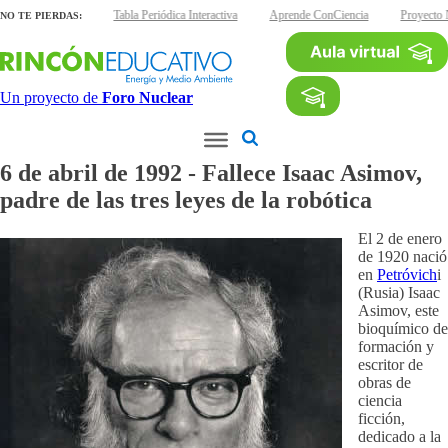
inas interactivas
Tabla Periódica Interactiva
Aprende ConCiencia
Proyecto 
NO TE PIERDAS:
Un proyecto de
Foro Nuclear
6 de abril de 1992 - Fallece Isaac Asimov,
padre de las tres leyes de la robótica
El 2 de enero
de 1920 nació
en
Petróvich
i
(Rusia) Isaac
Asimov, este
bioquímico de
formación y
escritor de
obras de
ciencia
ficción,
dedicado a la