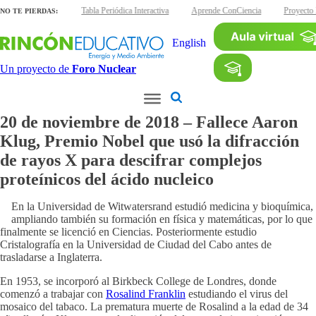
inas interactivas
Tabla Periódica Interactiva
Aprende ConCiencia
Proyecto
NO TE PIERDAS:
English
Un proyecto de
Foro Nuclear
20 de noviembre de 2018 – Fallece Aaron
Klug, Premio Nobel que usó la difracción
de rayos X para descifrar complejos
proteínicos del ácido nucleico
En la Universidad de Witwatersrand estudió medicina y bioquímica,
ampliando también su formación en física y matemáticas, por lo que
finalmente se licenció en Ciencias. Posteriormente estudio
Cristalografía en la Universidad de Ciudad del Cabo antes de
trasladarse a Inglaterra.
En 1953, se incorporó al Birkbeck College de Londres, donde
comenzó a trabajar con
Rosalind Franklin
estudiando el virus del
mosaico del tabaco. La prematura muerte de Rosalind a la edad de 34