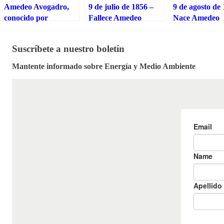
Amedeo Avogadro,
9 de julio de 1856 –
9 de agosto de
conocido por
Fallece Amedeo
Nace Amedeo
promulgar la ley que
Avogadro, físico y
Avogadro, físic
lleva su nombre
químico que formuló
químico que f
Suscríbete a nuestro boletín
la famosa Ley de
la famosa Ley 
Avogadro
Avogadro
Mantente informado sobre Energía y Medio Ambiente