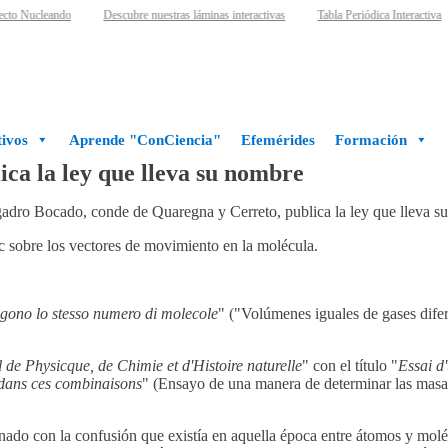
cto Nucleando
Descubre nuestras láminas interactivas
Tabla Periódica Interactiva
ivos
Aprende "ConCiencia"
Efemérides
Formación
ica la ley que lleva su nombre
ro Bocado, conde de Quaregna y Cerreto, publica la ley que lleva su 
 sobre los vectores de movimiento en la molécula.
engono lo stesso numero di molecole
" ("Volúmenes iguales de gases difer
 de Physicque, de Chimie et d'Histoire naturelle
" con el título "
Essai d
t dans ces combinaisons
" (Ensayo de una manera de determinar las masas 
nado con la confusión que existía en aquella época entre átomos y moléc