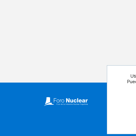
Ut
Pued
Síguenos 