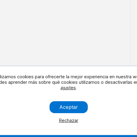
ilizamos cookies para ofrecerte la mejor experiencia en nuestra w
es aprender más sobre qué cookies utilizamos o desactivarlas e
ajustes
.
en redes
Contacta con noso
Aceptar
Rechazar
Aviso Legal
Cookies
Contáctanos
Accesibilidad