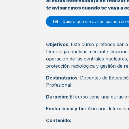
Si estás interesado/a en realizar 
te avisaremos cuando se vaya a ce
Quiero que me avisen cuando se va
Objetivos
: Este curso pretende dar a
tecnología nuclear mediante lecciones 
operación de las centrales nucleares,
protección radiológica y gestión de r
Destinatarios:
Docentes de Educació
Profesional
Duración:
El curso tiene una duraci
Fecha inicio y fin:
Aún por determina
Contenido: