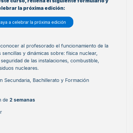
este curso, rellena el siguiente formulario y
lebrar la próxima edición:
ya a celebrar la próxima edición
 conocer al profesorado el funcionamiento de la
sencillas y dinámicas sobre: física nuclear,
 seguridad de las instalaciones, combustible,
esiduos nucleares.
n Secundaria, Bachillerato y Formación
ón de
2 semanas
r