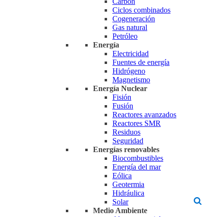
Carbón
Ciclos combinados
Cogeneración
Gas natural
Petróleo
Energía
Electricidad
Fuentes de energía
Hidrógeno
Magnetismo
Energía Nuclear
Fisión
Fusión
Reactores avanzados
Reactores SMR
Residuos
Seguridad
Energías renovables
Biocombustibles
Energía del mar
Eólica
Geotermia
Hidráulica
Solar
Medio Ambiente