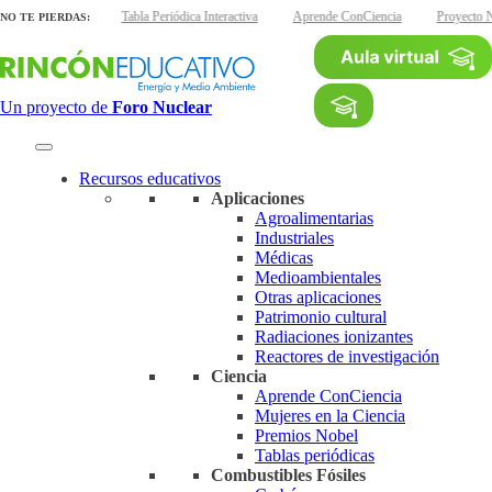
as interactivas
Tabla Periódica Interactiva
Aprende ConCiencia
Proyecto N
NO TE PIERDAS:
Un proyecto de
Foro Nuclear
Recursos educativos
Aplicaciones
Agroalimentarias
Industriales
Médicas
Medioambientales
Otras aplicaciones
Patrimonio cultural
Radiaciones ionizantes
Reactores de investigación
Ciencia
Aprende ConCiencia
Mujeres en la Ciencia
Premios Nobel
Tablas periódicas
Combustibles Fósiles