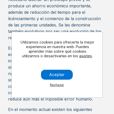
produce un ahorro económico importante,
además de reducción del tiempo para el
licénciamiento y el comienzo de la construcción
de las primeras unidades. Se les denomina
también evolutivos por ser una evolución de los
reactores en funcionamiento.
Utilizamos cookies para ofrecerte la mejor
experiencia en nuestra web. Puedes
En el grupo de reactores avanzados se
aprender más sobre qué cookies
encuentran también los reactores pasivos, que
utilizamos o desactivarlas en los
ajustes
.
incorporan innovaciones relacionadas con
sistemas de seguridad basados en circulación
natural para refrigeración y en la gravedad para
Aceptar
sistemas de refrigeración de emergencia. Este
Rechazar
concepto se caracteriza por su menor
complejidad, lo cual facilita su manejo, y porque
reduce aún más el ￼posible error humano.
En el momento actual existen los siguientes